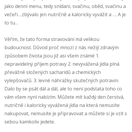
jako denní menu, tedy snídani, svačinu, oběd, svačinu a
večeři….zbývalo jen nutričně a kaloricky vyvážit a …. A je
to tu…
Věřím, že tato forma stravování má velikou
budoucnost. Důvod proč mnozí z nás nežijí zdravým
způsobem života jsou již asi všem známé 1.
nepravidelný příjem potravy 2. nevyvážená jídla plná
převážně složených sacharidů a chemických
vylepšovačů. 3. levné náhražky skutečných potravin.
Dalo by se psát dál a dál, ale to není podstata toho co
vám všem nyní nabízím. Můžete mít každý den čerstvá,
nutričně i kaloricky vyvážená jídla na která nemusíte
nakupovat, nemusíte je připravovat a můžete si je vzít s
sebou kamkoliv jedete.