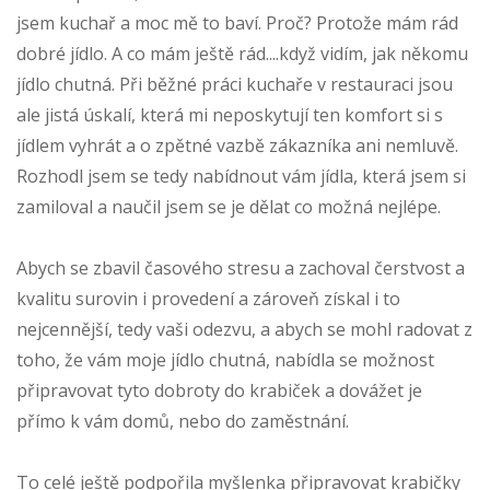
jsem kuchař a moc mě to baví. Proč? Protože mám rád
dobré jídlo. A co mám ještě rád....když vidím, jak někomu
jídlo chutná. Při běžné práci kuchaře v restauraci jsou
ale jistá úskalí, která mi neposkytují ten komfort si s
jídlem vyhrát a o zpětné vazbě zákazníka ani nemluvě.
Rozhodl jsem se tedy nabídnout vám jídla, která jsem si
zamiloval a naučil jsem se je dělat co možná nejlépe.
Abych se zbavil časového stresu a zachoval čerstvost a
kvalitu surovin i provedení a zároveň získal i to
nejcennější, tedy vaši odezvu, a abych se mohl radovat z
toho, že vám moje jídlo chutná, nabídla se možnost
připravovat tyto dobroty do krabiček a dovážet je
přímo k vám domů, nebo do zaměstnání.
To celé ještě podpořila myšlenka připravovat krabičky