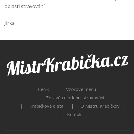
oblasti stravování.
Jirka
Ceník
Vzorové menu
Zdravé celodenní stravování
Krabičková dieta
O Mistru Krabičkovi
Kontakt