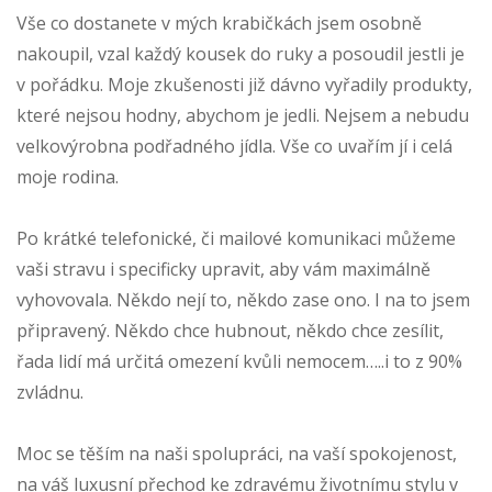
Vše co dostanete v mých krabičkách jsem osobně
nakoupil, vzal každý kousek do ruky a posoudil jestli je
v pořádku. Moje zkušenosti již dávno vyřadily produkty,
které nejsou hodny, abychom je jedli. Nejsem a nebudu
velkovýrobna podřadného jídla. Vše co uvařím jí i celá
moje rodina.
Po krátké telefonické, či mailové komunikaci můžeme
vaši stravu i specificky upravit, aby vám maximálně
vyhovovala. Někdo nejí to, někdo zase ono. I na to jsem
připravený. Někdo chce hubnout, někdo chce zesílit,
řada lidí má určitá omezení kvůli nemocem…..i to z 90%
zvládnu.
Moc se těším na naši spolupráci, na vaší spokojenost,
na váš luxusní přechod ke zdravému životnímu stylu v