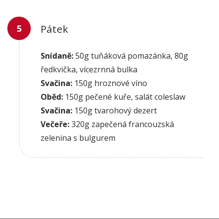
Pátek
Snídaně:
50g tuňáková pomazánka, 80g
ředkvička, vícezrnná bulka
Svačina:
150g hroznové víno
Oběd:
150g pečené kuře, salát coleslaw
Svačina:
150g tvarohový dezert
Večeře:
320g zapečená francouzská
zelenina s bulgurem