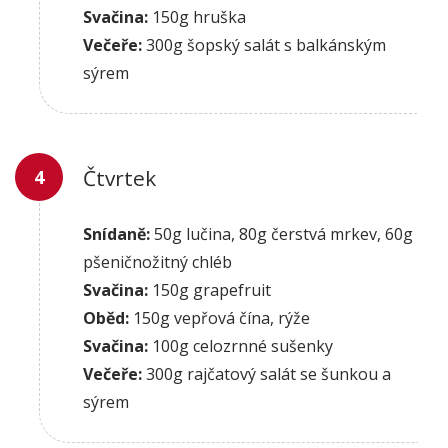
Svačina:
150g hruška
Večeře:
300g šopský salát s balkánským
sýrem
Čtvrtek
Snídaně:
50g lučina, 80g čerstvá mrkev, 60g
pšeničnožitný chléb
Svačina:
150g grapefruit
Oběd:
150g vepřová čína, rýže
Svačina:
100g celozrnné sušenky
Večeře:
300g rajčatový salát se šunkou a
sýrem