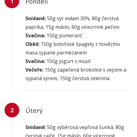
Pondělí
Snídaně:
50g sýr eidam 30%, 80g čerstvá
paprika, 15g máslo, 60g vicezrnné pečivo
Svačina:
150g pomeranč
Oběd:
150g boloňské špagety z hovězího
masa sypané parmezánem
Svačina:
150g jogurt s müsli
Večeře:
150g zapečená brokolice s vejcem a
sypaná sýrem, 150g čerstvá zelenina
Úterý
Snídaně:
50g výběrová vepřová šunká, 80g
čerstvé rajče, 15g máslo, 60g vícezrnné